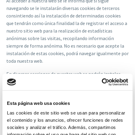
Al acceder a nuestra web se le informa que si sigue
navegando se le instalarán diversas cookies de terceros
consintiendo así la instalación de determinadas cookies
que tendrán como única finalidad la de registrar el acceso a
nuestro sitio web para la realización de estadísticas
anónimas sobre las visitas, recopilando información
siempre de forma anónima. No es necesario que acepte la
instalación de estas cookies, podrá navegar igualmente por
toda nuestra web.
En diversas secciones de nuestra web se podrán instalar
cookies de redes sociales, en concreto las siguientes:
Cookie de Twitter
, según lo dispuesto en su política
de privacidad y uso de cookies.
Esta página web usa cookies
Cookie de Facebook,
según lo dispuesto en su política
Las cookies de este sitio web se usan para personalizar
de cookies.
el contenido y los anuncios, ofrecer funciones de redes
sociales y analizar el tráfico. Además, compartimos
Cookie de Linkedin
, según lo dispuesto en su página
información sobre el uso que haga del sitio web con