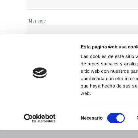
Mensaje
Esta página web usa cook
Las cookies de este sitio 
de redes sociales y analiz
sitio web con nuestros par
combinarla con otra inform
que haya hecho de sus serv
web.
2023 © Copyrights Ypsilanti All Rights
Reserved by L'Agència Grup
Selección
Necesario
La comunicación enviada quedará incorporada a un f
de
para atender su solicitud, siempre de acuerdo al Reg
consentimiento
LOPD), sobre protección de datos. Sus datos no se co