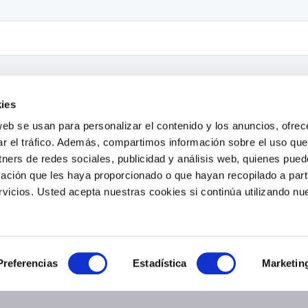
ies
web se usan para personalizar el contenido y los anuncios, ofrec
Aviso Legal
|
Politica de cookies
|
Politica de Privacidad
ar el tráfico. Además, compartimos información sobre el uso que
tners de redes sociales, publicidad y análisis web, quienes pue
ación que les haya proporcionado o que hayan recopilado a parti
icios. Usted acepta nuestras cookies si continúa utilizando nue
Preferencias
Estadística
Marketin
ichero del que es responsable YPSILANTI, S.L.. Esta comunicación 
lamento (UE) 2016/679 (RGPD), la Ley Orgánica 15/1999 (LOPD) y el
municaran a terceros, excepto por obligación legal, y se mantendr