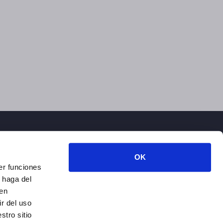
OK
er funciones
 haga del
den
r del uso
stro sitio