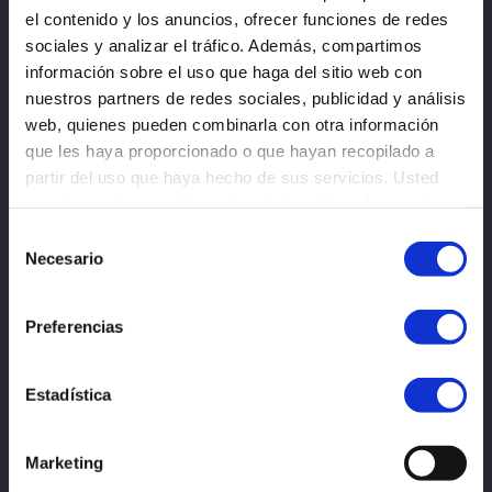
el contenido y los anuncios, ofrecer funciones de redes
404
sociales y analizar el tráfico. Además, compartimos
información sobre el uso que haga del sitio web con
nuestros partners de redes sociales, publicidad y análisis
web, quienes pueden combinarla con otra información
que les haya proporcionado o que hayan recopilado a
partir del uso que haya hecho de sus servicios. Usted
acepta nuestras cookies si continúa utilizando nuestro
PAGE NOT FOUND
sitio web.
Selección
Necesario
de
We’re sorry, the page you have looked for does not
consentimiento
exist in our database! Maybe go to our
home
Preferencias
page
or try to use a
search?
Estadística
Marketing